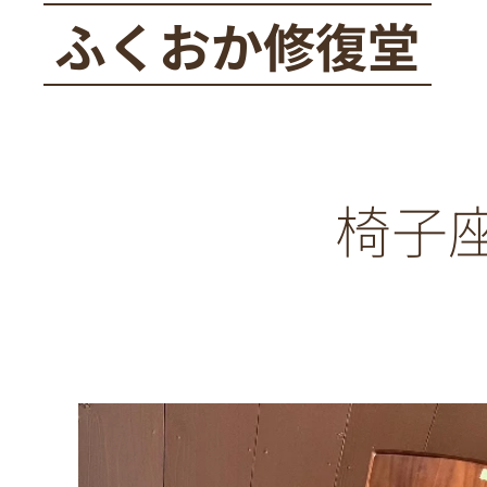
ふくおか修復堂
椅子