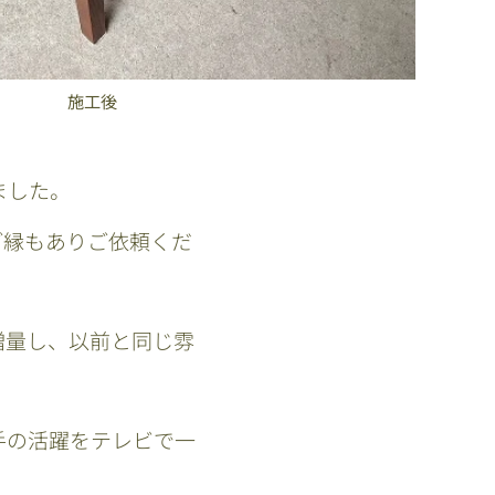
施工後
ました。
ご縁もありご依頼くだ
増量し、以前と同じ雰
手の活躍をテレビで一